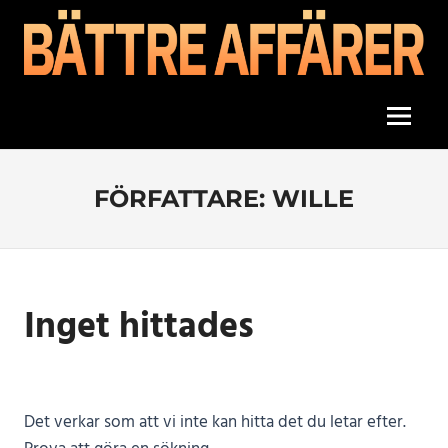
Hoppa
till
innehåll
tips
BÄTTRE
och
idéer
Meny
AFFÄRER
för
framgång
FÖRFATTARE:
WILLE
Inget hittades
Det verkar som att vi inte kan hitta det du letar efter.