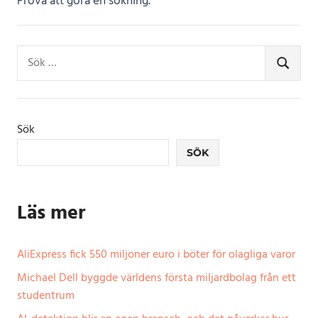
Prova att göra en sökning.
Sök
SÖK
efter:
Sök
SÖK
Läs mer
AliExpress fick 550 miljoner euro i böter för olagliga varor
Michael Dell byggde världens första miljardbolag från ett
studentrum