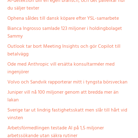
AI-detektion blir en egen bransch, och det påverkar hur
du säljer texter
Ophena såldes till dansk köpare efter YSL-samarbete
Bianca Ingrosso samlade 123 miljoner i holdingbolaget
Sammy
Outlook tar bort Meeting Insights och gör Copilot till
betalvägg
Ode med Anthropic vill ersätta konsultarméer med
ingenjörer
Volvo och Sandvik rapporterar mitt i tyngsta börsveckan
Juniper vill nå 100 miljoner genom att bredda mer än
lakan
Sverige tar ut lindrig fastighetsskatt men slår till hårt vid
vinsten
Arbetsförmedlingen testade AI på 1,5 miljoner
arbetssökande utan säkra rutiner