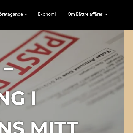
öretagande
Ekonomi
Om Bättre affärer
 –
NG I
S MITT