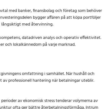
 avtal med banker, finansbolag och företag som behöver
 investeringsdelen bygger affären på att köpa portföljer
ta långsiktigt med återvinning.
kompetens, datadriven analys och operativ effektivitet.
ner och lokalkännedom på varje marknad.
tgivningens omfattning i samhället. När hushåll och
av professionell hantering när betalningar uteblir.
. I perioder av ekonomisk stress tenderar volymerna av
unktur ofta ger bättre återbetalningsförmåga. Intrum