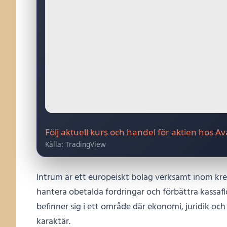
Följ aktuell kurs och handel för aktien hos A
Källa: TradingView
Intrum är ett europeiskt bolag verksamt inom kred
hantera obetalda fordringar och förbättra kassafl
befinner sig i ett område där ekonomi, juridik och
karaktär.