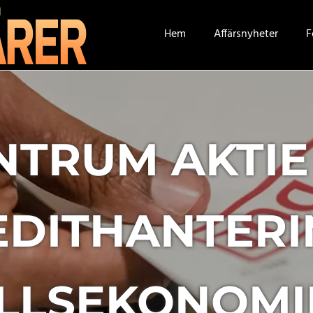
BÄTTRE
Hem
Affärsnyheter
F
AFFÄRER
NTRUM AKTIE
DITHANTERI
LLSEKONOMIN