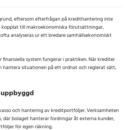
grund, eftersom efterfrågan på kredithantering inte
ra kopplat till makroekonomiska förutsättningar,
en ofta analyseras ur ett bredare samhällsekonomiskt
 finansiella system fungerar i praktiken. När krediter
n hantera situationen på ett ordnat och reglerat sätt,
är uppbyggd
nkasso och hantering av kreditportföljer. Verksamheten
en, där bolaget hanterar fordringar åt externa kunder,
tföljer för egen räkning.