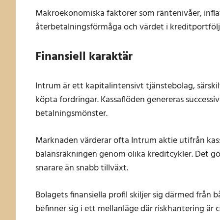
Makroekonomiska faktorer som räntenivåer, infl
återbetalningsförmåga och värdet i kreditportfölj
Finansiell karaktär
Intrum är ett kapitalintensivt tjänstebolag, särski
köpta fordringar. Kassaflöden genereras successi
betalningsmönster.
Marknaden värderar ofta Intrum aktie utifrån kas
balansräkningen genom olika kreditcykler. Det gör 
snarare än snabb tillväxt.
Bolagets finansiella profil skiljer sig därmed från
befinner sig i ett mellanläge där riskhantering är c