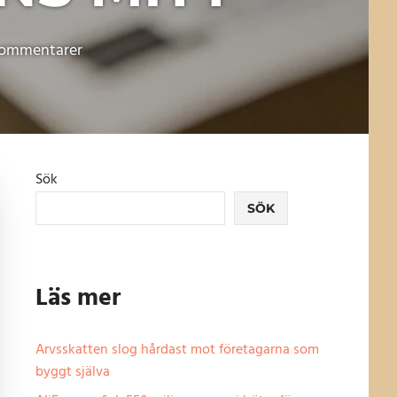
kommentarer
Sök
SÖK
Läs mer
Arvsskatten slog hårdast mot företagarna som
byggt själva