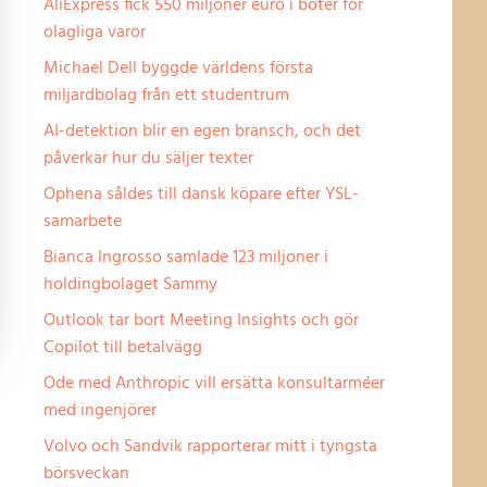
AliExpress fick 550 miljoner euro i böter för
olagliga varor
Michael Dell byggde världens första
miljardbolag från ett studentrum
AI-detektion blir en egen bransch, och det
påverkar hur du säljer texter
Ophena såldes till dansk köpare efter YSL-
samarbete
Bianca Ingrosso samlade 123 miljoner i
holdingbolaget Sammy
Outlook tar bort Meeting Insights och gör
Copilot till betalvägg
Ode med Anthropic vill ersätta konsultarméer
med ingenjörer
Volvo och Sandvik rapporterar mitt i tyngsta
börsveckan